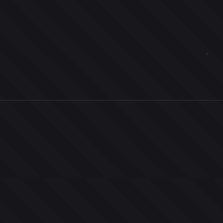
0
ユーザー
人
0
投票お題
件
0
投票
票