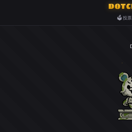
DOTC
🗳️ 投票