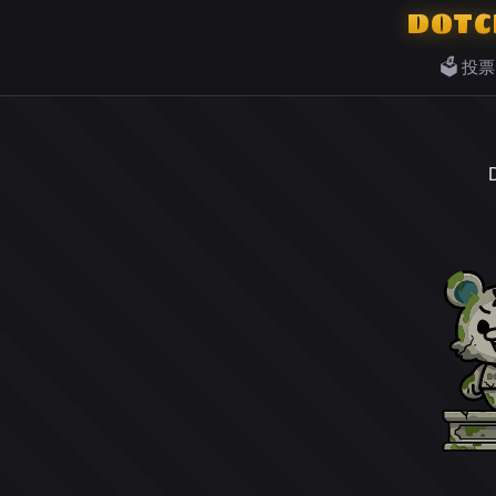
DOTC
🗳️ 投票