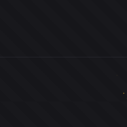
0
ユーザー
人
0
投票お題
件
0
投票
票