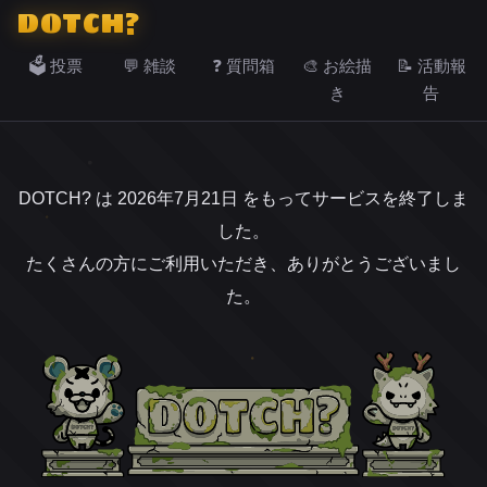
DOTCH?
🗳️ 投票
💬 雑談
❓ 質問箱
🎨 お絵描
📝 活動報
き
告
DOTCH? は 2026年7月21日 をもってサービスを終了しま
した。
たくさんの方にご利用いただき、ありがとうございまし
た。