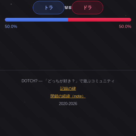
VS
トラ
ドラ
50.0%
50.0%
DOTCH? — 「どっちが好き？」で遊ぶコミュニティ
記録の碑
閉鎖の経緯（note）
2020-2026
0
ユーザー
人
0
投票お題
件