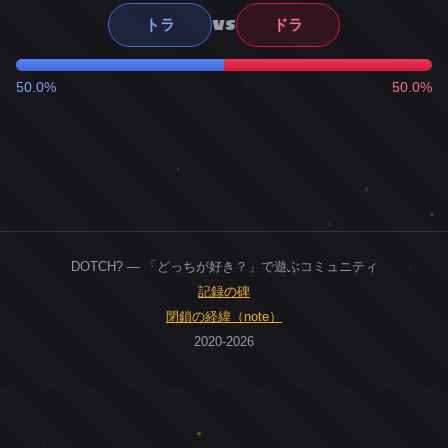
VS
トラ
ドラ
50.0%
50.0%
DOTCH? — 「どっちが好き？」で遊ぶコミュニティ
記録の碑
閉鎖の経緯（note）
2020-2026
0
ユーザー
人
0
投票お題
件