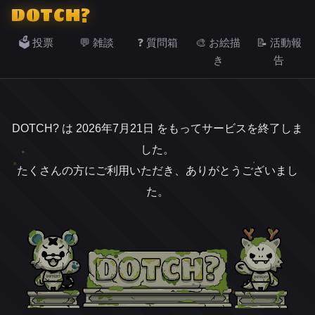
DOTCH?
🗳️ 投票
💬 雑談
❓ 質問箱
🎨 お絵描
📝 活動報
き
告
DOTCH? は 2026年7月21日 をもってサービスを終了しま
した。
たくさんの方にご利用いただき、ありがとうございまし
た。