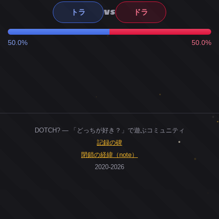
VS
トラ
ドラ
50.0%
50.0%
DOTCH? — 「どっちが好き？」で遊ぶコミュニティ
記録の碑
閉鎖の経緯（note）
2020-2026
0
ユーザー
人
0
投票お題
件