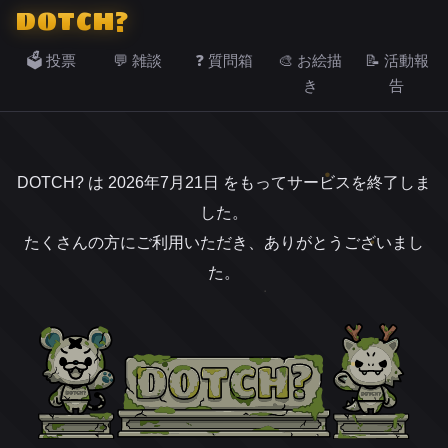
DOTCH?
🗳️ 投票
💬 雑談
❓ 質問箱
🎨 お絵描
📝 活動報
き
告
DOTCH? は 2026年7月21日 をもってサービスを終了しま
した。
たくさんの方にご利用いただき、ありがとうございまし
た。