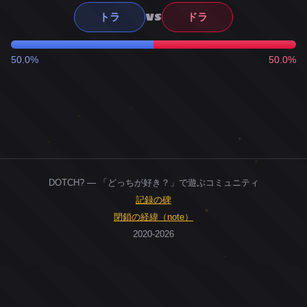
VS
トラ
ドラ
50.0%
50.0%
DOTCH? — 「どっちが好き？」で遊ぶコミュニティ
記録の碑
閉鎖の経緯（note）
2020-2026
0
ユーザー
人
0
投票お題
件