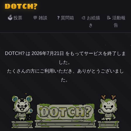
DOTCH?
🗳️ 投票
💬 雑談
❓ 質問箱
🎨 お絵描
📝 活動報
き
告
DOTCH? は 2026年7月21日 をもってサービスを終了しま
した。
たくさんの方にご利用いただき、ありがとうございまし
た。