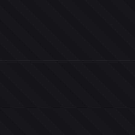
0
ユーザー
人
0
投票お題
件
0
投票
票