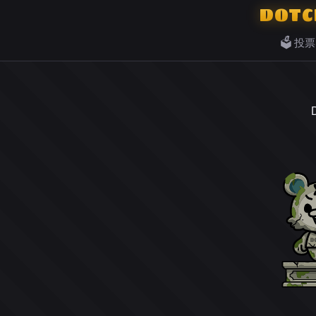
DOTC
🗳️ 投票