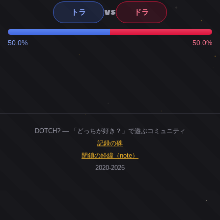
VS
トラ
ドラ
50.0%
50.0%
DOTCH? — 「どっちが好き？」で遊ぶコミュニティ
記録の碑
閉鎖の経緯（note）
2020-2026
0
ユーザー
人
0
投票お題
件