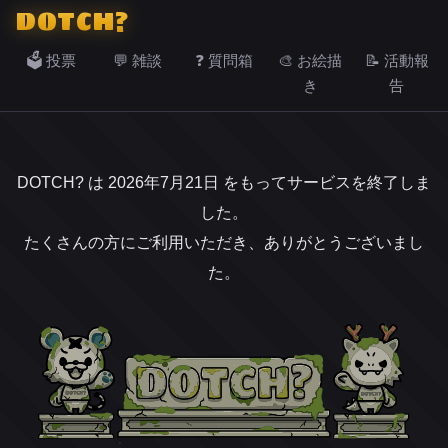
DOTCH?
🗳️ 投票
💬 雑談
❓ 質問箱
🎨 お絵描
📝 活動報
き
告
DOTCH? は 2026年7月21日 をもってサービスを終了しま
した。
たくさんの方にご利用いただき、ありがとうございまし
た。