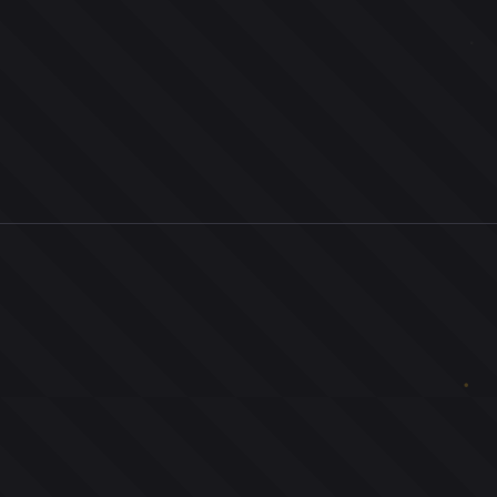
0
ユーザー
人
0
投票お題
件
0
投票
票