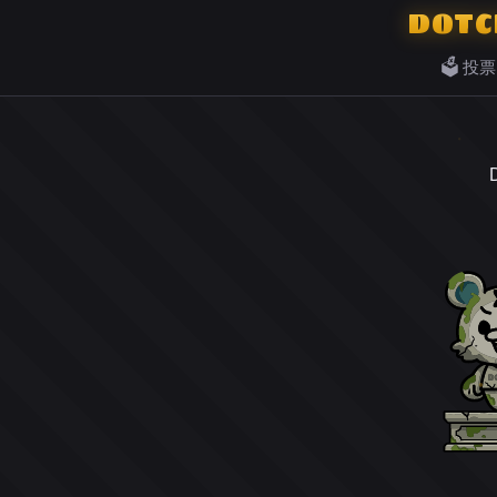
DOTC
🗳️ 投票