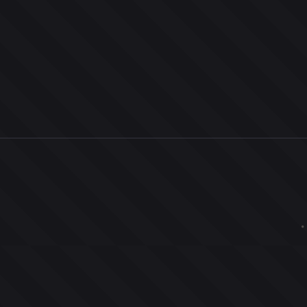
0
ユーザー
人
0
投票お題
件
0
投票
票