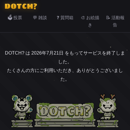
DOTCH?
🗳️ 投票
💬 雑談
❓ 質問箱
🎨 お絵描
📝 活動報
き
告
DOTCH? は 2026年7月21日 をもってサービスを終了しま
した。
たくさんの方にご利用いただき、ありがとうございまし
た。