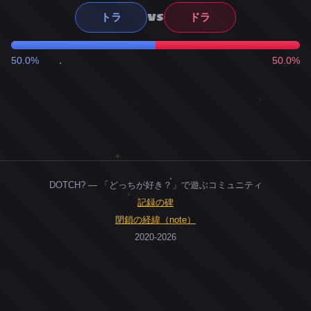
VS
トラ
ドラ
50.0%
50.0%
DOTCH? — 「どっちが好き？」で遊ぶコミュニティ
記録の碑
閉鎖の経緯（note）
2020-2026
0
ユーザー
人
0
投票お題
件