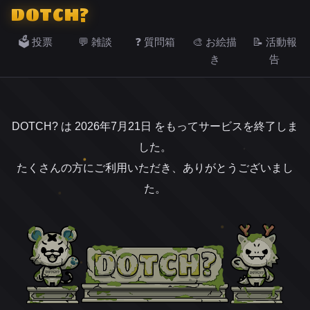
DOTCH?
🗳️ 投票
💬 雑談
❓ 質問箱
🎨 お絵描
📝 活動報
き
告
DOTCH? は 2026年7月21日 をもってサービスを終了しま
した。
たくさんの方にご利用いただき、ありがとうございまし
た。