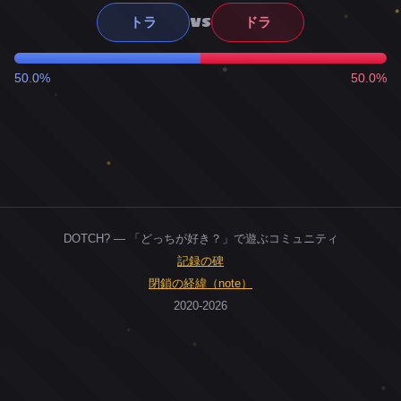
VS
トラ
ドラ
50.0%
50.0%
DOTCH? — 「どっちが好き？」で遊ぶコミュニティ
記録の碑
閉鎖の経緯（note）
2020-2026
0
ユーザー
人
0
投票お題
件