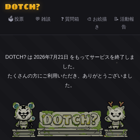
DOTCH?
🗳️ 投票
💬 雑談
❓ 質問箱
🎨 お絵描
📝 活動報
き
告
DOTCH? は 2026年7月21日 をもってサービスを終了しま
した。
たくさんの方にご利用いただき、ありがとうございまし
た。