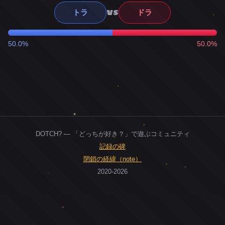
VS
トラ
ドラ
50.0%
50.0%
DOTCH? — 「どっちが好き？」で遊ぶコミュニティ
記録の碑
閉鎖の経緯（note）
2020-2026
0
ユーザー
人
0
投票お題
件