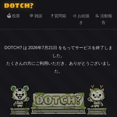
DOTCH?
🗳️ 投票
💬 雑談
❓ 質問箱
🎨 お絵描
📝 活動報
き
告
DOTCH? は 2026年7月21日 をもってサービスを終了しま
した。
たくさんの方にご利用いただき、ありがとうございまし
た。