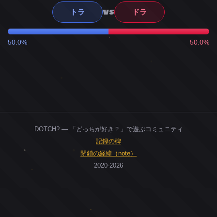
VS
トラ
ドラ
50.0%
50.0%
DOTCH? — 「どっちが好き？」で遊ぶコミュニティ
記録の碑
閉鎖の経緯（note）
2020-2026
0
ユーザー
人
0
投票お題
件