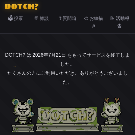
DOTCH?
🗳️ 投票
💬 雑談
❓ 質問箱
🎨 お絵描
📝 活動報
き
告
DOTCH? は 2026年7月21日 をもってサービスを終了しま
した。
たくさんの方にご利用いただき、ありがとうございまし
た。