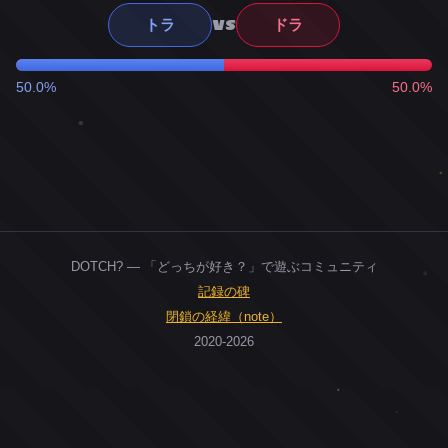
VS
トラ
ドラ
50.0%
50.0%
DOTCH? — 「どっちが好き？」で遊ぶコミュニティ
記録の碑
閉鎖の経緯（note）
2020-2026
0
ユーザー
人
0
投票お題
件