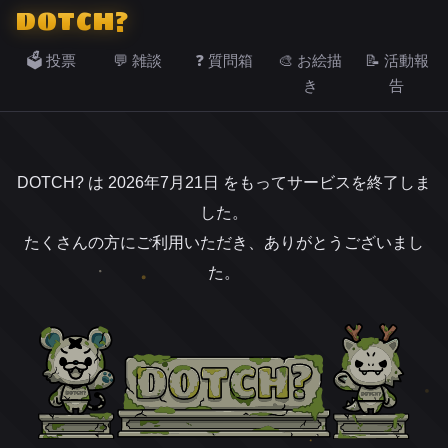
DOTCH?
🗳️ 投票
💬 雑談
❓ 質問箱
🎨 お絵描
📝 活動報
き
告
DOTCH? は 2026年7月21日 をもってサービスを終了しま
した。
たくさんの方にご利用いただき、ありがとうございまし
た。