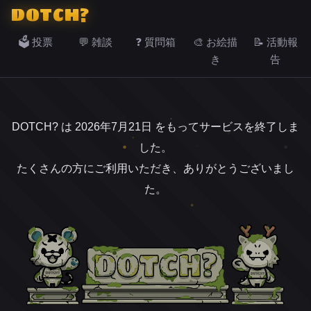
DOTCH?
🗳️ 投票
💬 雑談
❓ 質問箱
🎨 お絵描
📝 活動報
き
告
DOTCH? は 2026年7月21日 をもってサービスを終了しま
した。
たくさんの方にご利用いただき、ありがとうございまし
た。