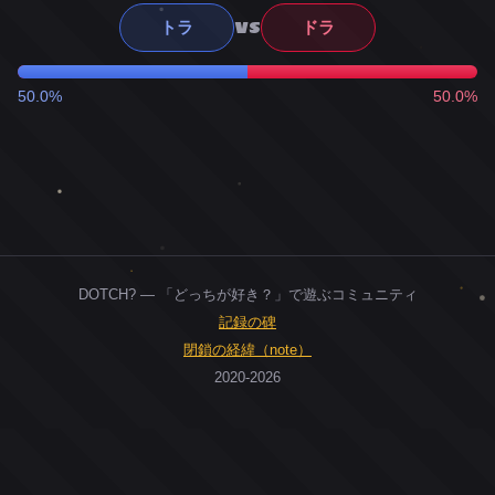
VS
トラ
ドラ
50.0%
50.0%
DOTCH? — 「どっちが好き？」で遊ぶコミュニティ
記録の碑
閉鎖の経緯（note）
2020-2026
0
ユーザー
人
0
投票お題
件