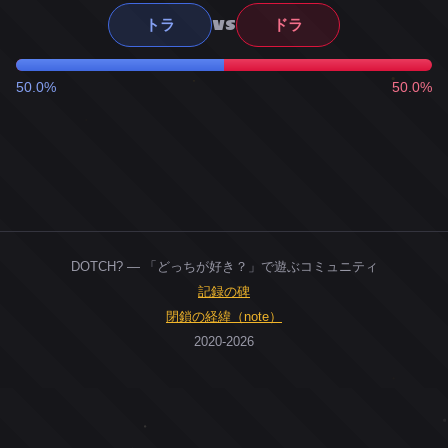
VS
トラ
ドラ
50.0%
50.0%
DOTCH? — 「どっちが好き？」で遊ぶコミュニティ
記録の碑
閉鎖の経緯（note）
2020-2026
0
ユーザー
人
0
投票お題
件