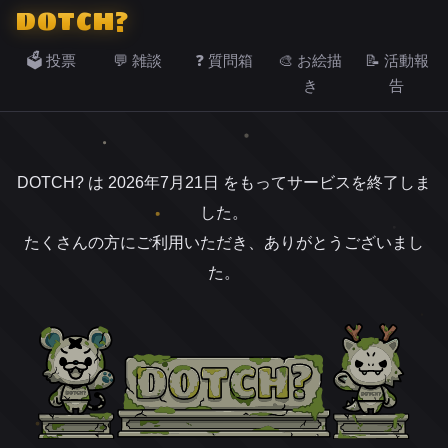
DOTCH?
🗳️ 投票
💬 雑談
❓ 質問箱
🎨 お絵描
📝 活動報
き
告
DOTCH? は 2026年7月21日 をもってサービスを終了しま
した。
たくさんの方にご利用いただき、ありがとうございまし
た。