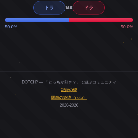
VS
トラ
ドラ
50.0%
50.0%
DOTCH? — 「どっちが好き？」で遊ぶコミュニティ
記録の碑
閉鎖の経緯（note）
2020-2026
0
ユーザー
人
0
投票お題
件