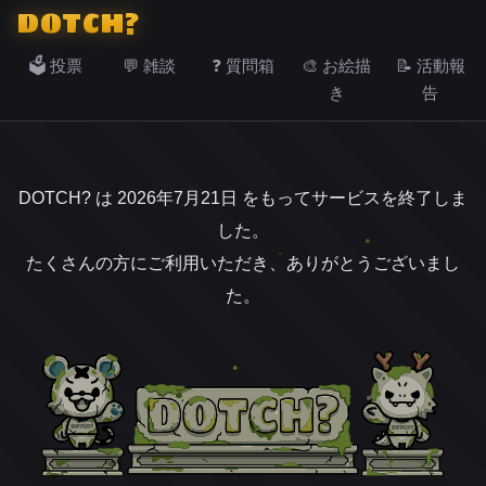
DOTCH?
🗳️ 投票
💬 雑談
❓ 質問箱
🎨 お絵描
📝 活動報
き
告
DOTCH? は 2026年7月21日 をもってサービスを終了しま
した。
たくさんの方にご利用いただき、ありがとうございまし
た。