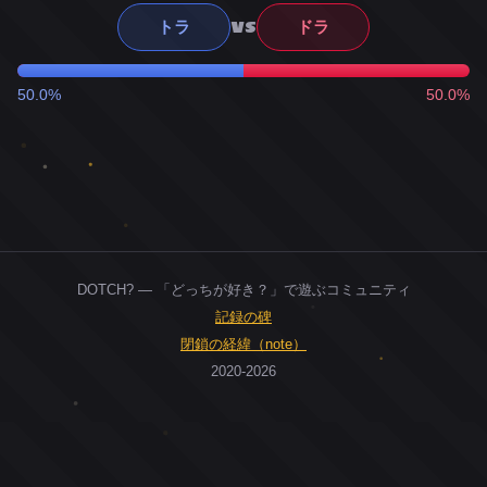
VS
トラ
ドラ
50.0%
50.0%
DOTCH? — 「どっちが好き？」で遊ぶコミュニティ
記録の碑
閉鎖の経緯（note）
2020-2026
0
ユーザー
人
0
投票お題
件