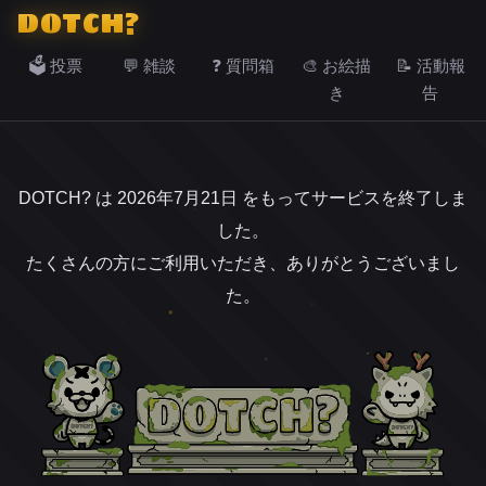
DOTCH?
🗳️ 投票
💬 雑談
❓ 質問箱
🎨 お絵描
📝 活動報
き
告
DOTCH? は 2026年7月21日 をもってサービスを終了しま
した。
たくさんの方にご利用いただき、ありがとうございまし
た。