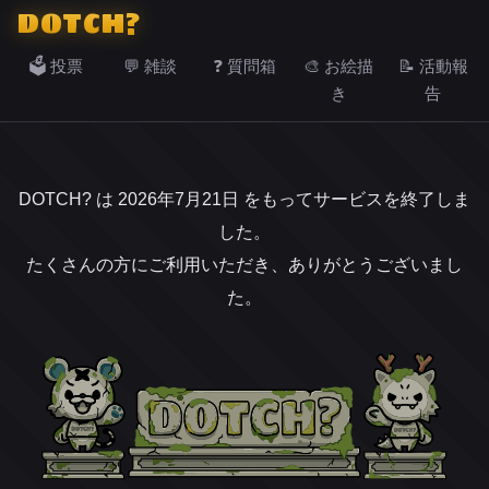
DOTCH?
🗳️ 投票
💬 雑談
❓ 質問箱
🎨 お絵描
📝 活動報
き
告
DOTCH? は 2026年7月21日 をもってサービスを終了しま
した。
たくさんの方にご利用いただき、ありがとうございまし
た。