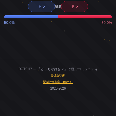
VS
トラ
ドラ
50.0%
50.0%
DOTCH? — 「どっちが好き？」で遊ぶコミュニティ
記録の碑
閉鎖の経緯（note）
2020-2026
0
ユーザー
人
0
投票お題
件