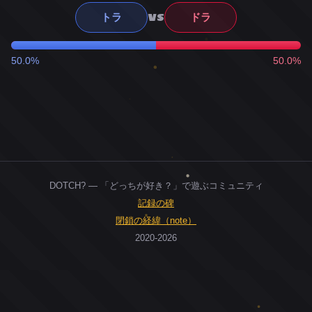
VS
トラ
ドラ
50.0%
50.0%
DOTCH? — 「どっちが好き？」で遊ぶコミュニティ
記録の碑
閉鎖の経緯（note）
2020-2026
0
ユーザー
人
0
投票お題
件