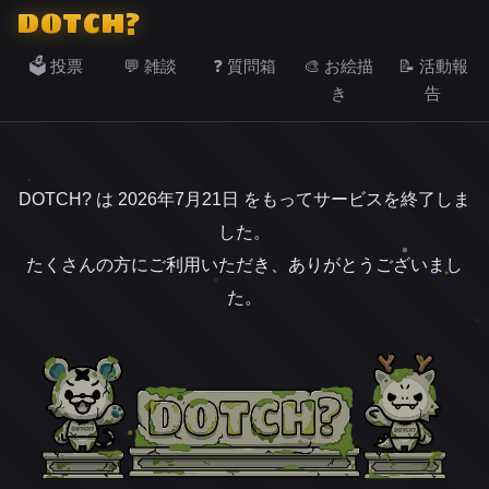
DOTCH?
🗳️ 投票
💬 雑談
❓ 質問箱
🎨 お絵描
📝 活動報
き
告
DOTCH? は 2026年7月21日 をもってサービスを終了しま
した。
たくさんの方にご利用いただき、ありがとうございまし
た。