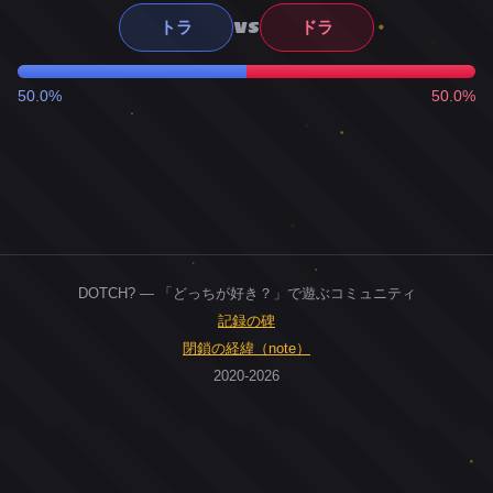
VS
トラ
ドラ
50.0%
50.0%
DOTCH? — 「どっちが好き？」で遊ぶコミュニティ
記録の碑
閉鎖の経緯（note）
2020-2026
0
ユーザー
人
0
投票お題
件