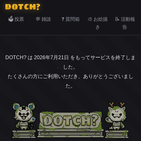
DOTCH?
🗳️ 投票
💬 雑談
❓ 質問箱
🎨 お絵描
📝 活動報
き
告
DOTCH? は 2026年7月21日 をもってサービスを終了しま
した。
たくさんの方にご利用いただき、ありがとうございまし
た。