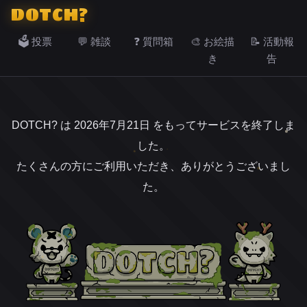
DOTCH?
🗳️ 投票
💬 雑談
❓ 質問箱
🎨 お絵描
📝 活動報
き
告
DOTCH? は 2026年7月21日 をもってサービスを終了しま
した。
たくさんの方にご利用いただき、ありがとうございまし
た。