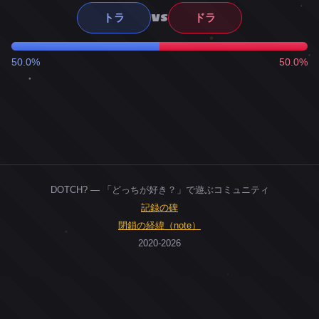
VS
トラ
ドラ
50.0%
50.0%
DOTCH? — 「どっちが好き？」で遊ぶコミュニティ
記録の碑
閉鎖の経緯（note）
2020-2026
0
ユーザー
人
0
投票お題
件