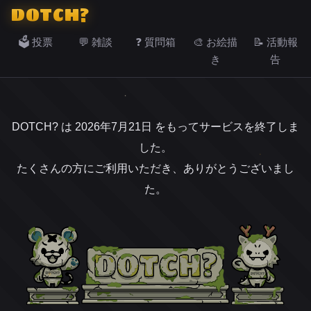
DOTCH?
🗳️ 投票
💬 雑談
❓ 質問箱
🎨 お絵描
📝 活動報
き
告
DOTCH? は 2026年7月21日 をもってサービスを終了しま
した。
たくさんの方にご利用いただき、ありがとうございまし
た。