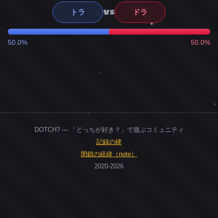
VS
トラ
ドラ
50.0%
50.0%
DOTCH? — 「どっちが好き？」で遊ぶコミュニティ
記録の碑
閉鎖の経緯（note）
2020-2026
0
ユーザー
人
0
投票お題
件