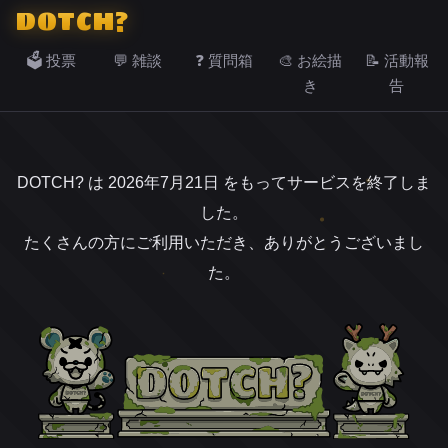
DOTCH?
🗳️ 投票
💬 雑談
❓ 質問箱
🎨 お絵描
📝 活動報
き
告
DOTCH? は 2026年7月21日 をもってサービスを終了しま
した。
たくさんの方にご利用いただき、ありがとうございまし
た。