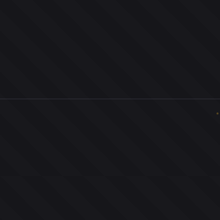
0
ユーザー
人
0
投票お題
件
0
投票
票