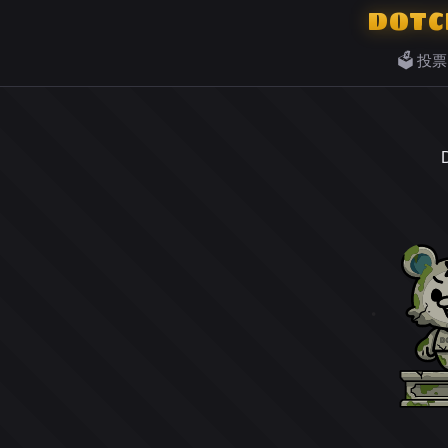
DOTC
🗳️ 投票