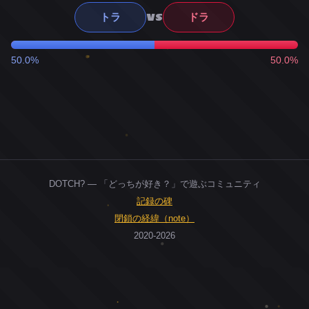
VS
トラ
ドラ
50.0%
50.0%
DOTCH? — 「どっちが好き？」で遊ぶコミュニティ
記録の碑
閉鎖の経緯（note）
2020-2026
0
ユーザー
人
0
投票お題
件