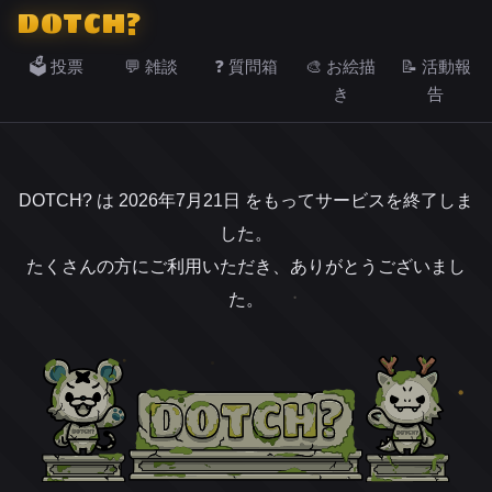
DOTCH?
🗳️ 投票
💬 雑談
❓ 質問箱
🎨 お絵描
📝 活動報
き
告
DOTCH? は 2026年7月21日 をもってサービスを終了しま
した。
たくさんの方にご利用いただき、ありがとうございまし
た。