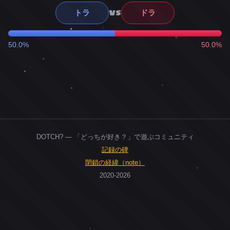
VS
トラ
ドラ
50.0%
50.0%
DOTCH? — 「どっちが好き？」で遊ぶコミュニティ
記録の碑
閉鎖の経緯（note）
2020-2026
0
ユーザー
人
0
投票お題
件