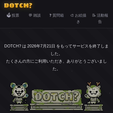
DOTCH?
🗳️ 投票
💬 雑談
❓ 質問箱
🎨 お絵描
📝 活動報
き
告
DOTCH? は 2026年7月21日 をもってサービスを終了しま
した。
たくさんの方にご利用いただき、ありがとうございまし
た。