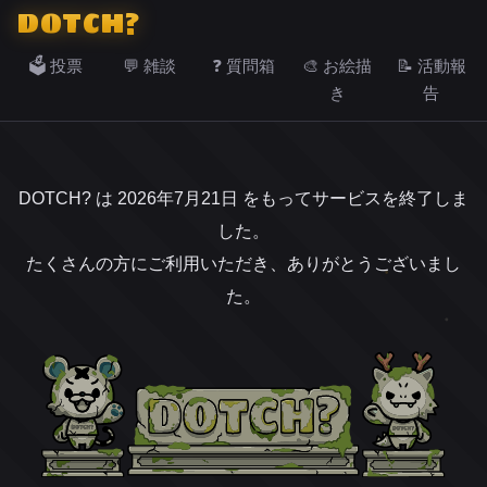
DOTCH?
🗳️ 投票
💬 雑談
❓ 質問箱
🎨 お絵描
📝 活動報
き
告
DOTCH? は 2026年7月21日 をもってサービスを終了しま
した。
たくさんの方にご利用いただき、ありがとうございまし
た。