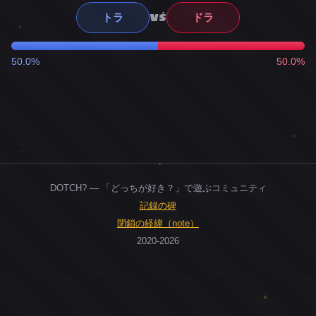
VS
トラ
ドラ
50.0%
50.0%
DOTCH? — 「どっちが好き？」で遊ぶコミュニティ
記録の碑
閉鎖の経緯（note）
2020-2026
0
ユーザー
人
0
投票お題
件