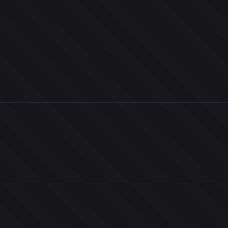
0
ユーザー
人
0
投票お題
件
0
投票
票