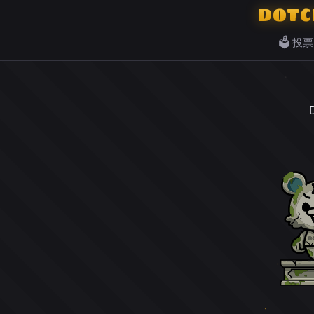
DOTC
🗳️ 投票