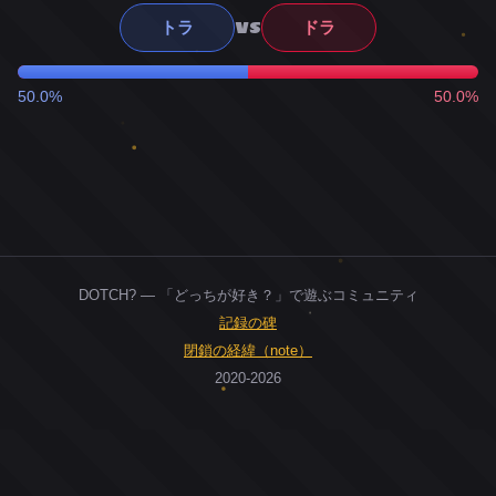
VS
トラ
ドラ
50.0%
50.0%
DOTCH? — 「どっちが好き？」で遊ぶコミュニティ
記録の碑
閉鎖の経緯（note）
2020-2026
0
ユーザー
人
0
投票お題
件