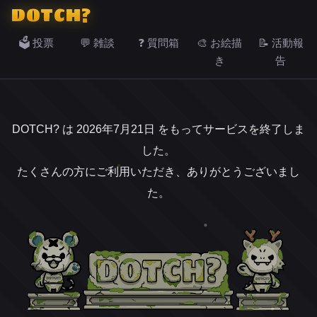
DOTCH?
🗳️ 投票
💬 雑談
❓ 質問箱
🎨 お絵描
📝 活動報
き
告
DOTCH? は 2026年7月21日 をもってサービスを終了しま
した。
たくさんの方にご利用いただき、ありがとうございまし
た。