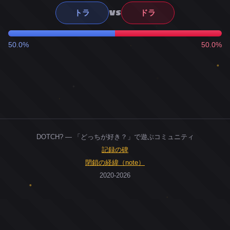
VS
トラ
ドラ
50.0%
50.0%
DOTCH? — 「どっちが好き？」で遊ぶコミュニティ
記録の碑
閉鎖の経緯（note）
2020-2026
0
ユーザー
人
0
投票お題
件