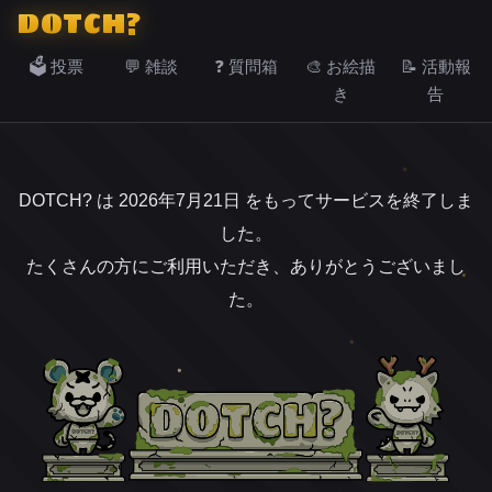
DOTCH?
🗳️ 投票
💬 雑談
❓ 質問箱
🎨 お絵描
📝 活動報
き
告
DOTCH? は 2026年7月21日 をもってサービスを終了しま
した。
たくさんの方にご利用いただき、ありがとうございまし
た。