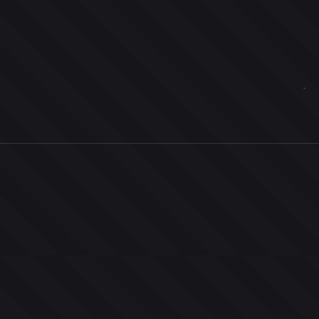
0
ユーザー
人
0
投票お題
件
0
投票
票