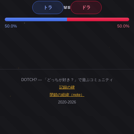
VS
トラ
ドラ
50.0%
50.0%
DOTCH? — 「どっちが好き？」で遊ぶコミュニティ
記録の碑
閉鎖の経緯（note）
2020-2026
0
ユーザー
人
0
投票お題
件