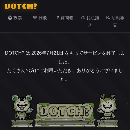
DOTCH?
🗳️ 投票
💬 雑談
❓ 質問箱
🎨 お絵描
📝 活動報
き
告
DOTCH? は 2026年7月21日 をもってサービスを終了しま
した。
たくさんの方にご利用いただき、ありがとうございまし
た。