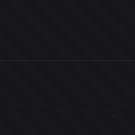
0
ユーザー
人
0
投票お題
件
0
投票
票