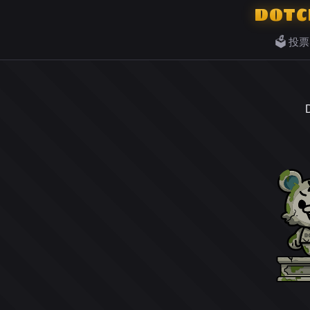
DOTC
🗳️ 投票