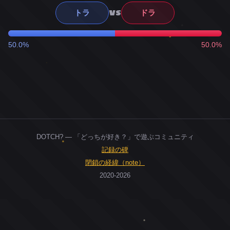
VS
トラ
ドラ
50.0%
50.0%
DOTCH? — 「どっちが好き？」で遊ぶコミュニティ
記録の碑
閉鎖の経緯（note）
2020-2026
0
ユーザー
人
0
投票お題
件