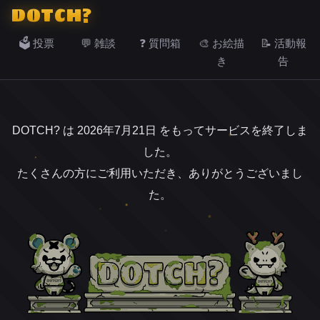
DOTCH?
🗳️ 投票
💬 雑談
❓ 質問箱
🎨 お絵描
📝 活動報
き
告
DOTCH? は 2026年7月21日 をもってサービスを終了しま
した。
たくさんの方にご利用いただき、ありがとうございまし
た。