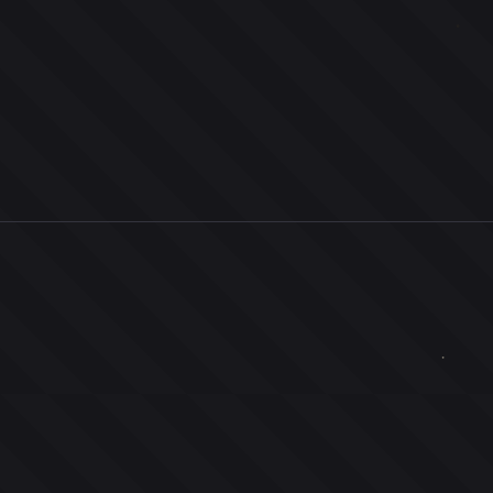
0
ユーザー
人
0
投票お題
件
0
投票
票