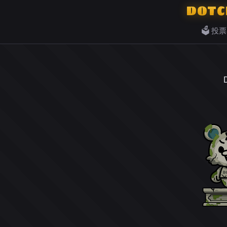
DOTC
🗳️ 投票