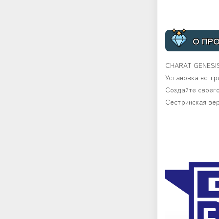
О ПР
CHARAT GENESIS
Установка не тр
Создайте своег
Сестринская ве