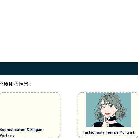
作器即將推出！
Sophisticated & Elegant
Fashionable Female Portrait
Portrait