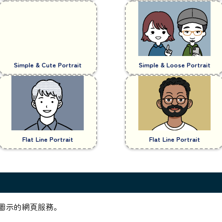
Simple & Cute Portrait
Simple & Loose Portrait
Flat Line Portrait
Flat Line Portrait
圖示的網頁服務。