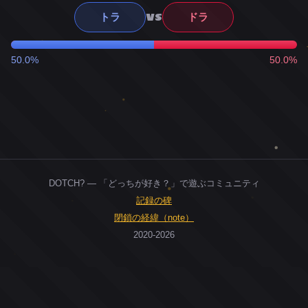
VS
トラ
ドラ
50.0%
50.0%
DOTCH? — 「どっちが好き？」で遊ぶコミュニティ
記録の碑
閉鎖の経緯（note）
2020-2026
0
ユーザー
人
0
投票お題
件