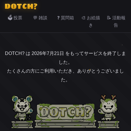
DOTCH?
🗳️ 投票
💬 雑談
❓ 質問箱
🎨 お絵描
📝 活動報
き
告
DOTCH? は 2026年7月21日 をもってサービスを終了しま
した。
たくさんの方にご利用いただき、ありがとうございまし
た。