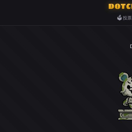
DOTC
🗳️ 投票