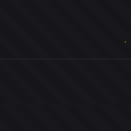
0
ユーザー
人
0
投票お題
件
0
投票
票