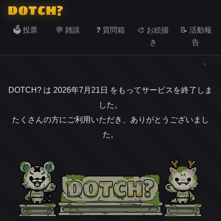
DOTCH?
🗳️ 投票
💬 雑談
❓ 質問箱
🎨 お絵描
📝 活動報
き
告
DOTCH? は 2026年7月21日 をもってサービスを終了しま
した。
たくさんの方にご利用いただき、ありがとうございまし
た。