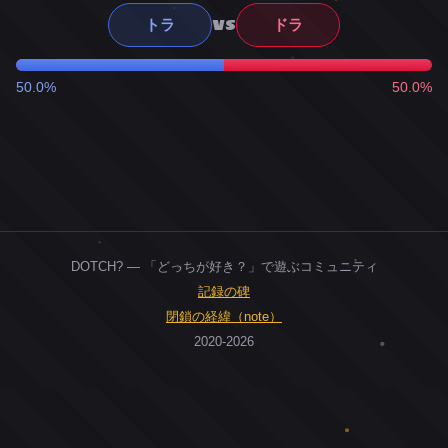
VS
トラ
ドラ
50.0%
50.0%
DOTCH? — 「どっちが好き？」で遊ぶコミュニティ
記録の碑
閉鎖の経緯（note）
2020-2026
0
ユーザー
人
0
投票お題
件