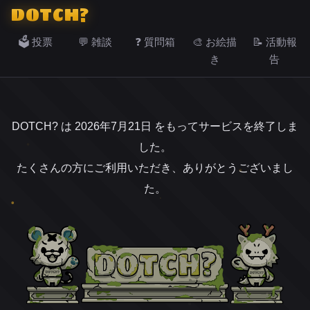
DOTCH?
🗳️ 投票
💬 雑談
❓ 質問箱
🎨 お絵描
📝 活動報
き
告
DOTCH? は 2026年7月21日 をもってサービスを終了しま
した。
たくさんの方にご利用いただき、ありがとうございまし
た。