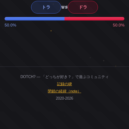
VS
トラ
ドラ
50.0%
50.0%
DOTCH? — 「どっちが好き？」で遊ぶコミュニティ
記録の碑
閉鎖の経緯（note）
2020-2026
0
ユーザー
人
0
投票お題
件