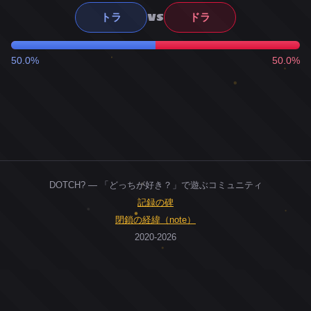
VS
トラ
ドラ
50.0%
50.0%
DOTCH? — 「どっちが好き？」で遊ぶコミュニティ
記録の碑
閉鎖の経緯（note）
2020-2026
0
ユーザー
人
0
投票お題
件