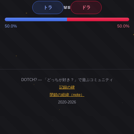
VS
トラ
ドラ
50.0%
50.0%
DOTCH? — 「どっちが好き？」で遊ぶコミュニティ
記録の碑
閉鎖の経緯（note）
2020-2026
0
ユーザー
人
0
投票お題
件