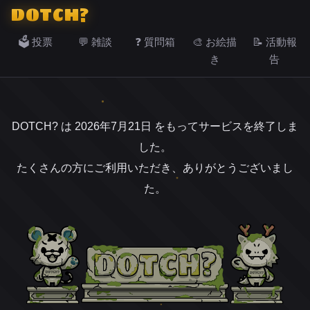
DOTCH?
🗳️ 投票
💬 雑談
❓ 質問箱
🎨 お絵描
📝 活動報
き
告
DOTCH? は 2026年7月21日 をもってサービスを終了しま
した。
たくさんの方にご利用いただき、ありがとうございまし
た。