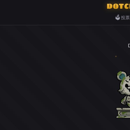
DOTC
🗳️ 投票