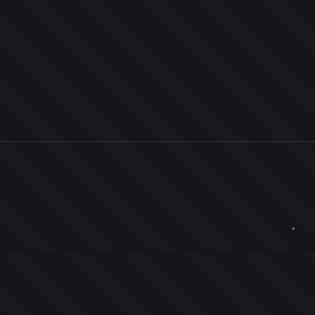
0
ユーザー
人
0
投票お題
件
0
投票
票