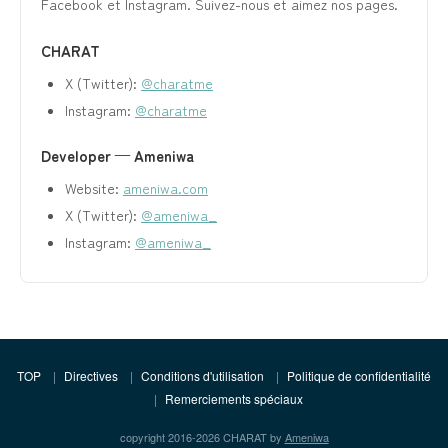
Facebook et Instagram. Suivez-nous et aimez nos pages.
CHARAT
X (Twitter):
@charatme
Instagram:
@charatme
Developer — Ameniwa
Website:
ameniwa.com
X (Twitter):
@ameniwa_
Instagram:
@ameniwa_
TOP
Directives
Conditions d'utilisation
Politique de confidentialité
Remerciements spéciaux
copyright 2016-2026 CHARAT by
Ameniwa