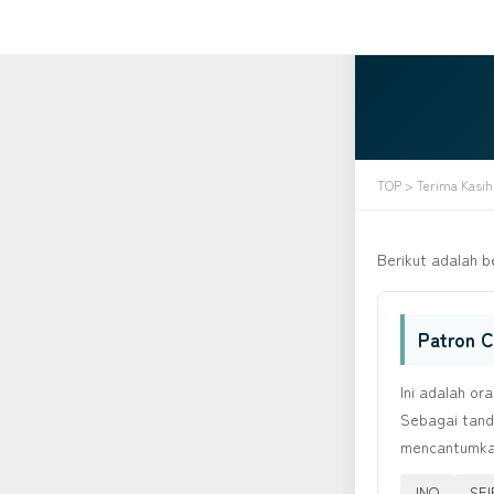
TOP
> Terima Kasih
Berikut adalah 
Patron 
Ini adalah or
Sebagai tand
mencantumka
INO
SE