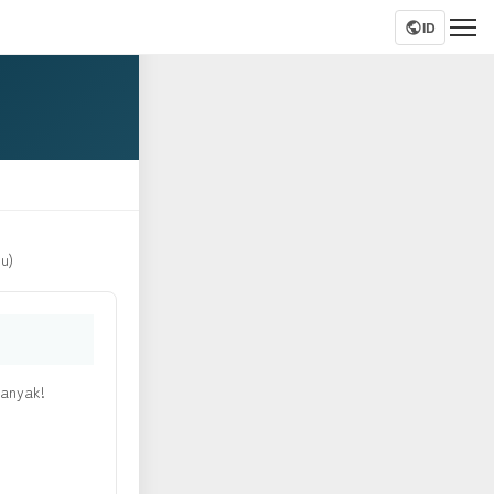
ID
u)
banyak!