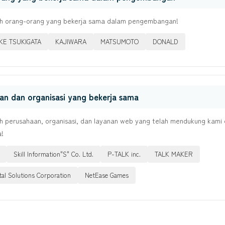
ah orang-orang yang bekerja sama dalam pengembangan!
E TSUKIGATA
KAJIWARA
MATSUMOTO
DONALD
an dan organisasi yang bekerja sama
ah perusahaan, organisasi, dan layanan web yang telah mendukung kami
a!
Skill Information"S" Co. Ltd.
P-TALK inc.
TALK MAKER
tal Solutions Corporation
NetEase Games