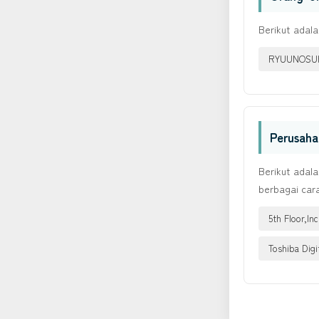
Berikut adal
RYUUNOSUK
Perusaha
Berikut adal
berbagai car
5th Floor,Inc
Toshiba Digi