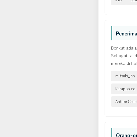
Penerima
Berikut adala
Sebagai tand
mereka di ha
mitsuki_hn
Karappo no 
Ankake Chah
Orang-o