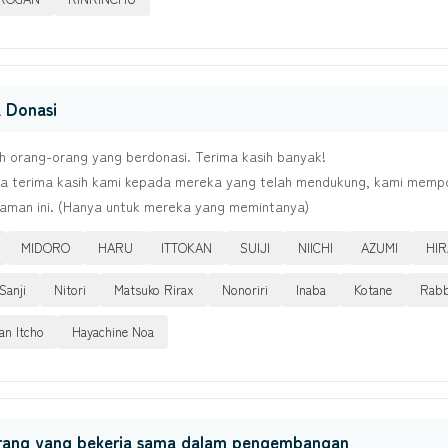
 Donasi
h orang-orang yang berdonasi. Terima kasih banyak!
a terima kasih kami kepada mereka yang telah mendukung, kami memp
laman ini. (Hanya untuk mereka yang memintanya)
MIDORO
HARU
ITTOKAN
SUIJI
NIICHI
AZUMI
HIR
Sanji
Nitori
Matsuko Rirax
Nonoriri
Inaba
Kotane
Rabb
an Itcho
Hayachine Noa
rang yang bekerja sama dalam pengembangan