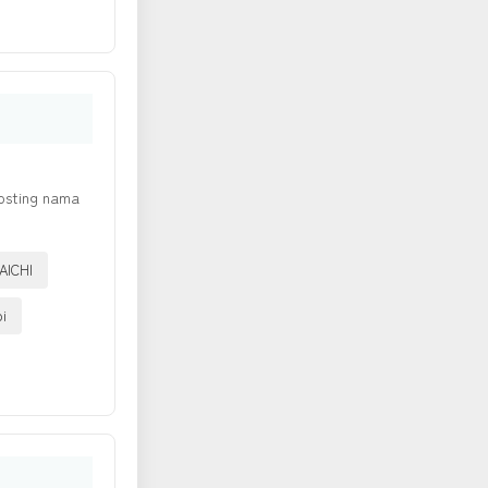
osting nama
AICHI
i