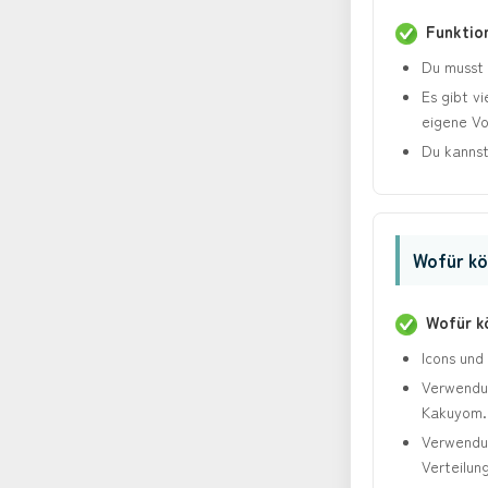
Funktio
Du musst n
Es gibt vi
eigene Vo
Du kannst
Wofür kö
Wofür kö
Icons und
Verwendun
Kakuyom.
Verwendun
Verteilung