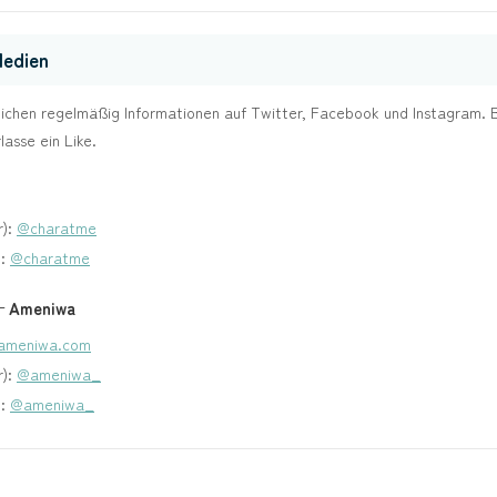
Medien
lichen regelmäßig Informationen auf Twitter, Facebook und Instagram. B
lasse ein Like.
r):
@charatme
m:
@charatme
— Ameniwa
ameniwa.com
r):
@ameniwa_
m:
@ameniwa_