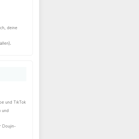
ach, deine
llen).
be und TikTok
u und
 Doujin-