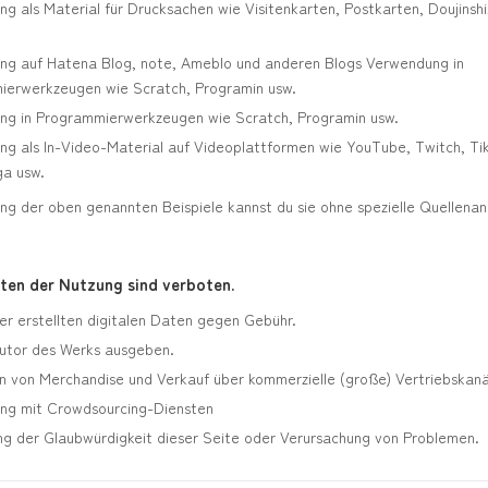
g als Material für Drucksachen wie Visitenkarten, Postkarten, Doujinshi
g auf Hatena Blog, note, Ameblo und anderen Blogs Verwendung in
ierwerkzeugen wie Scratch, Programin usw.
g in Programmierwerkzeugen wie Scratch, Programin usw.
g als In-Video-Material auf Videoplattformen wie YouTube, Twitch, Ti
ga usw.
g der oben genannten Beispiele kannst du sie ohne spezielle Quellenan
ten der Nutzung sind verboten.
er erstellten digitalen Daten gegen Gebühr.
Autor des Werks ausgeben.
n von Merchandise und Verkauf über kommerzielle (große) Vertriebskanä
ng mit Crowdsourcing-Diensten
g der Glaubwürdigkeit dieser Seite oder Verursachung von Problemen.