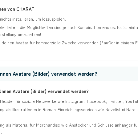
nen von CHARAT
ichts installieren, um loszuspielen!
ele Teile – die Möglichkeiten sind je nach Kombination endlos! Es ist einf
rstellung umzusetzen!
 deinen Avatar für kommerzielle Zwecke verwenden (*außer in einigen Fä
nnen Avatare (Bilder) verwendet werden?
nnen Avatare (Bilder) verwendet werden?
 Header für soziale Netzwerke wie Instagram, Facebook, Twitter, YouTu
g als Illustrationen in Roman-Einreichungsservices wie Novelist ni Naro'
g als Material für Merchandise wie Anstecker und Schlüsselanhänger für
.