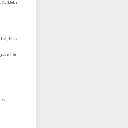
, Aufkleber
kTok, Nico
gabe frei
le.